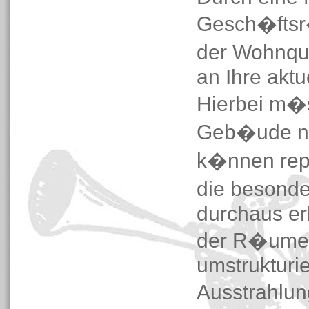
Gesch�ftsr�
der Wohnqu
an Ihre akt
Hierbei m�s
Geb�ude nic
k�nnen repa
die besonde
durchaus er
der R�ume
umstrukturie
Ausstrahlun