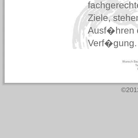
fachgerech
Ziele, steh
Ausf�hren d
Verf�gung.
Wunsch Bau 
Te
©201