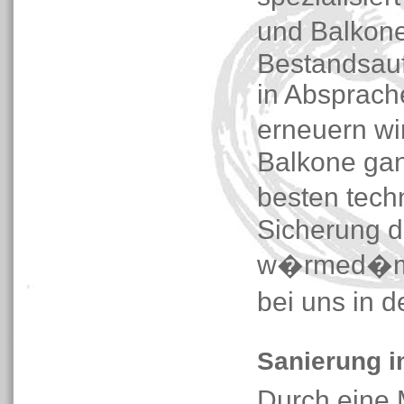
und Balkone
Bestandsau
in Absprach
erneuern w
Balkone gan
besten tech
Sicherung d
w�rmed�mme
bei uns in 
Sanierung i
Durch eine 