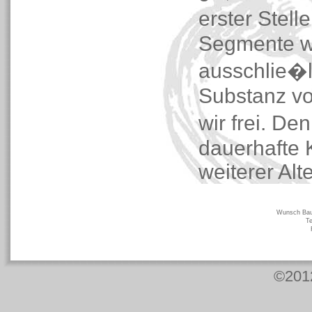
erster Stel
Segmente we
ausschlie�l
Substanz v
wir frei. D
dauerhafte 
weiterer Al
Wunsch Bau 
Te
©201