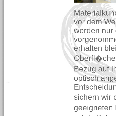
Materialkun
vor dem Wer
werden nur d
vorgenommen
erhalten ble
Oberfl�chen
Bezug auf I
optisch ange
Entscheidun
sichern wir
geeigneten 