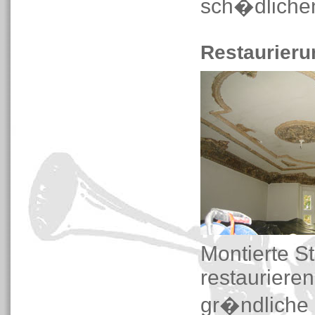
sch�dliche
Restaurieru
Montierte S
restaurieren
gr�ndliche 